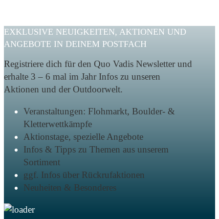
EXKLUSIVE NEUIGKEITEN, AKTIONEN UND
ANGEBOTE IN DEINEM POSTFACH
Registriere dich für den Quo Vadis Newsletter und
erhalte 3 – 6 mal im Jahr Infos zu unseren
Aktionen und der Outdoorwelt.
Veranstaltungen: Flohmarkt, Boulder- &
Kletterwettkämpfe
Aktionstage, spezielle Angebote
Infos & Tipps zu Themen aus unserem
Sortiment
ggf. Infos über Rückrufaktionen
Neuheiten & Besonderes